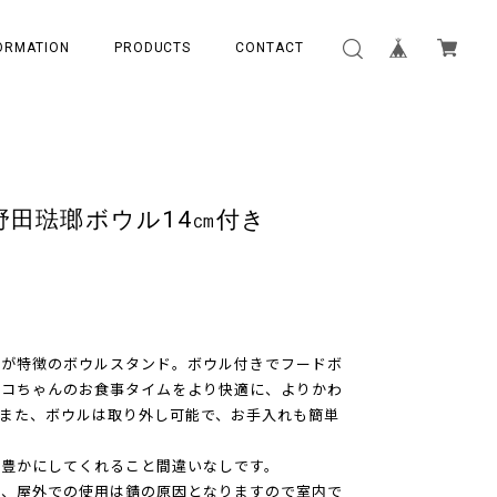
ORMATION
PRODUCTS
CONTACT
野田琺瑯ボウル14㎝付き
ンが特徴のボウルスタンド。ボウル付きでフードボ
ネコちゃんのお食事タイムをより快適に、よりかわ
また、ボウルは取り外し可能で、お手入れも簡単
に豊かにしてくれること間違いなしです。
為、屋外での使用は錆の原因となりますので室内で