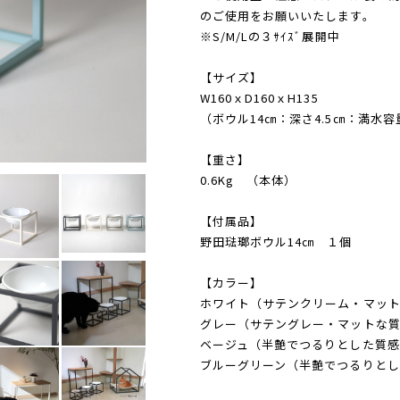
のご使用をお願いいたします。
※S/M/Lの３ｻｲｽﾞ展開中
【サイズ】
W160ｘD160ｘH135
（ボウル14㎝：深さ4.5㎝：満水容量
【重さ】
0.6Kg （本体）
【付属品】
野田琺瑯ボウル14㎝ １個
【カラー】
ホワイト（サテンクリーム・マッ
グレー（サテングレー・マットな
ベージュ（半艶でつるりとした質感
ブルーグリーン（半艶でつるりとし