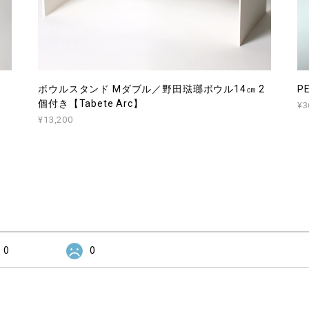
ボウルスタンド Mダブル／野田琺瑯ボウル14㎝ 2
P
個付き【Tabete Arc】
¥3
¥13,200
0
0
」