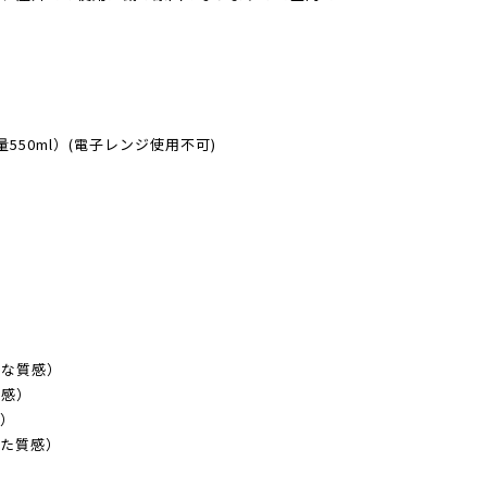
550ml）(電子レンジ使用不可)
トな質感）
質感）
）
た質感）