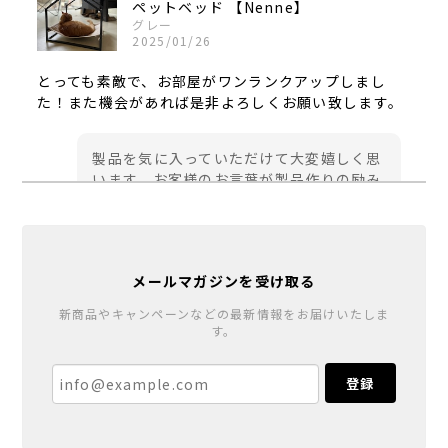
ペットベッド 【Nenne】
グレー
2025/01/26
とっても素敵で、お部屋がワンランクアップしまし
た！また機会があれば是非よろしくお願い致します。
製品を気に入っていただけて大変嬉しく思
います。お客様のお言葉が製品作りの励み
になります。今後ともご愛顧のほどよろし
くお願い申し上げます。
メールマガジンを受け取る
棚受ブラケットセット（棚板1枚＋ブラケット２ｹ）
新商品やキャンペーンなどの最新情報をお届けいたしま
す。
シカク（無塗装）
2023/04/30
登録
消毒スタンド 足踏みペダル式【fumumu】
2022/12/11