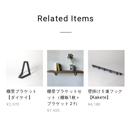
Related Items
棚受ブラケット
棚受ブラケットセ
壁掛け５連フック
【ダイケイ】
ット（棚板1枚＋
【Kakete】
ブラケット２ｹ）
¥2,970
¥4,180
¥7,920