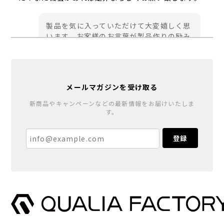
製品を気に入っていただけて大変嬉しく思
います。お客様のお言葉が製品作りの励み
になります。今後ともご愛顧のほどよろし
くお願い申し上げます。
メールマガジンを受け取る
棚受ブラケットセット（棚板1枚＋ブラケット２ｹ）
新商品やキャンペーンなどの最新情報をお届けいたしま
す。
シカク（無塗装）
2023/04/30
登録
消毒スタンド 足踏みペダル式【fumumu】
2022/12/11
消毒スタンド 足踏みペダル式【fumumu】
2022/02/08