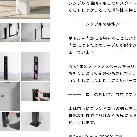
シンプルで場所を取らないスタイ
がらもしっかりとした機能性を持ち
─── シンプルで機能的 ──
ボトルを内部に収納することによ
内部にはふたつのテーブルが蝶ネ
応しています。
最大2本のストックスペースがあり
おもりによる安定感の高さに加え、
ョンとしてより転倒しにくいベース
─── ロゴの刻印で、自然にブ
本体前面にブランドロゴの刻印を入
自然な動作でさりげなく視界に入
ピールします。
※Good Design賞2021受賞