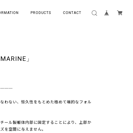
ORMATION
PRODUCTS
CONTACT
ARINE」
 ───
損なわない、恒久性をもとめた極めて端的なフォル
スチール製躯体内部に固定することにより、上部か
イズを空間に与えません。