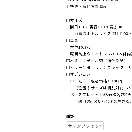
※特許・意匠登録済み
□サイズ
間口130×奥行130×高さ800
（消毒液ボトルサイズ 間口100×
□重量
本体10.3㎏
転倒防止ウエイト 2.5㎏（本体
□材質 スチール製（粉体塗装）
□カラー２種 サテンブラック／
□オプション
ロゴ刻印 税込価格7,700円
（位置やサイズは個別対応いた
ベースプレート 税込価格2,750円
（間口250×奥行250×高さ3.
種類