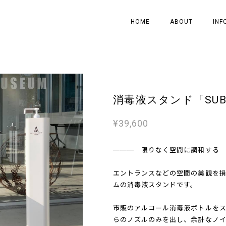
HOME
ABOUT
INF
消毒液スタンド「SUBM
¥39,600
─── 限りなく空間に調和する
エントランスなどの空間の美観を
ムの消毒液スタンドです。
市販のアルコール消毒液ボトルを
らのノズルのみを出し、余計なノ