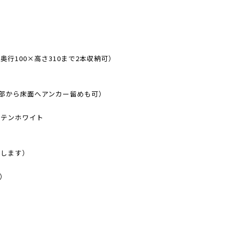
奥行100×高さ310まで2本収納可）
内部から床面へアンカー留めも可）
サテンホワイト
します）
2）