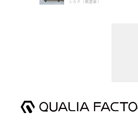
シカク（無塗装）
2023/04/30
消毒スタンド 足踏みペダル式【f
2022/12/11
消毒スタンド 足踏みペダル式【f
2022/02/08
シンプルかつとてもお洒落で、店内のインテリ
数ある消毒液スタンドの中から
益々のご繁栄をお祈りしており