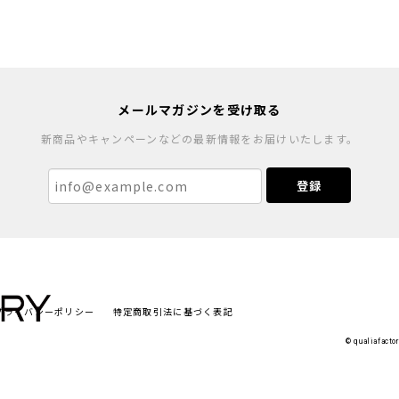
umumu】
メールマガジンを受け取る
新商品やキャンペーンなどの最新情報をお届けいたします。
登録
umumu】
アにぴったりです。オンリーワンな商品に出会えてよかったです
プライバシーポリシー
特定商取引法に基づく表記
当商品をお選びいただき、暖かいコメントまで頂戴し、誠にありが
ます。
© qualiaf