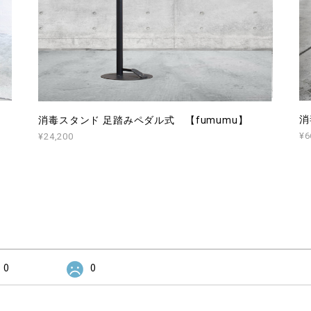
消
消毒スタンド 足踏みペダル式 【fumumu】
¥6
¥24,200
0
0